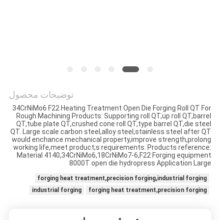
توضیحات محصول
34CrNiMo6 F22 Heating Treatment Open Die Forging Roll QT For
Rough Machining Products: Supporting roll QT,up roll QT,barrel
QT,tube plate QT,crushed cone roll QT,type barrel QT,die steel
QT. Large scale carbon steel,alloy steel,stainless steel after QT
would enchance mechanical property,improve strength,prolong
working life,meet product;s requirements. Products reference:
Material 4140,34CrNiMo6,18CrNiMo7-6,F22 Forging equipment
8000T open die hydropress Application Large
forging heat treatment,precision forging,industrial forging
industrial forging
forging heat treatment,precision forging