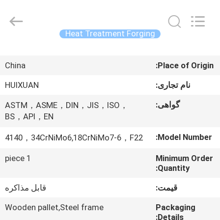
HUI
XUAN
NEW
ENERGY
EQUIPMENT
Heat Treatment Forging
CO.,LTD.
All
صفحه
Rights
Reserved.
China
Place of Origin:
اصلی
نام تجاری:
HUIXUAN
محصولات
گواهی:
ASTM，ASME，DIN，JIS，ISO，
BS，API，EN
فیلم
Model Number:
4140，34CrNiMo6,18CrNiMo7-6，F22
های
1 piece
Minimum Order
Quantity:
درباره
قیمت:
قابل مذاکره
ما
Wooden pallet,Steel frame
Packaging
Details: