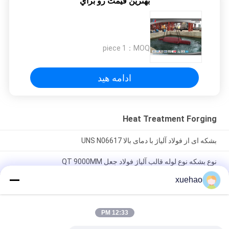
بهترين قيمت رو براي
1 piece
MOQ：
ادامه هید
Heat Treatment Forging
بشکه ای از فولاد آلیاژ با دمای بالا UNS N06617
نوع بشکه نوع لوله قالب آلیاژ فولاد جعل QT 9000MM
xuehao
34CrNiMo6 نوع بشکه عملیات حرارتی فورج آلیاژ فولاد آهنگری
ماشینکاری خشن
12:33 PM
دسته بندی های محبوب
همه