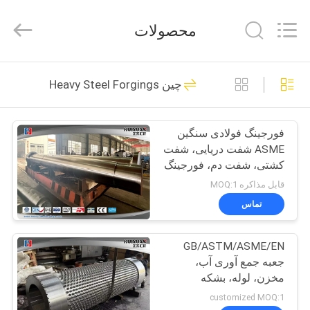
HUI
XUAN
NEW
محصولات
ENERGY
EQUIPMENT
CO.,LTD.
All
صفحه
Rights
36
Reserved.
چین Heavy Steel Forgings
اصلی
Heavy Steel
Forgings
فورجینگ فولادی سنگین
محصولات
ASME شفت دریایی، شفت
کشتی، شفت دم، فورجینگ
فیلم
میل سکان
قابل مذاکره MOQ:1
های
تماس
35
GB/ASTM/ASME/EN
درباره
Axle Shaft Forging
جعبه جمع آوری آب،
ما
مخزن، لوله، بشکه
customized MOQ:1