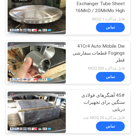
Exchanger Tube Sheet
16MnD / 20MnMo High
27
Precision
قابل مذاکره MOQ:1
تماس
Open Die Forgings
41Cr4 Auto Mobile Die
Fogings قطعات سفارشی
قطر
قابل مذاکره MOQ:200
تماس
22
45# آهنگرهای فولادی
Alloy Steel Forgings
سنگین برای تجهیزات
دریایی
قابل مذاکره MOQ:20 عدد
تماس