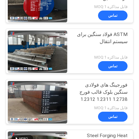
قابل مذاکره MOQ:1
تماس
23
ASTM فولاد سنگین برای
Forged Cylinder
سیستم انتقال
قابل مذاکره MOQ:1
تماس
فورجینگ های فولادی
14
سنگین بلوک قالب فورج
Heat Treatment
1.2738 1.2311 1.2312
SP300 SP350
قابل مذاکره MOQ:1
Forging
تماس
Steel Forging Heat