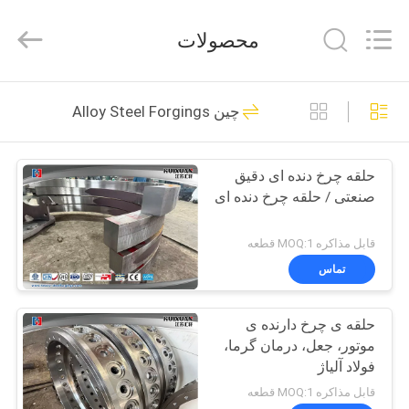
HUI
XUAN
NEW
محصولات
ENERGY
EQUIPMENT
CO.,LTD.
All
صفحه
Rights
36
Reserved.
چین Alloy Steel Forgings
اصلی
Heavy Steel
Forgings
حلقه چرخ دنده ای دقیق
محصولات
صنعتی / حلقه چرخ دنده ای
فیلم
قابل مذاکره MOQ:1 قطعه
های
تماس
35
حلقه ی چرخ دارنده ی
درباره
Axle Shaft Forging
موتور، جعل، درمان گرما،
ما
فولاد آلیاژ
قابل مذاکره MOQ:1 قطعه