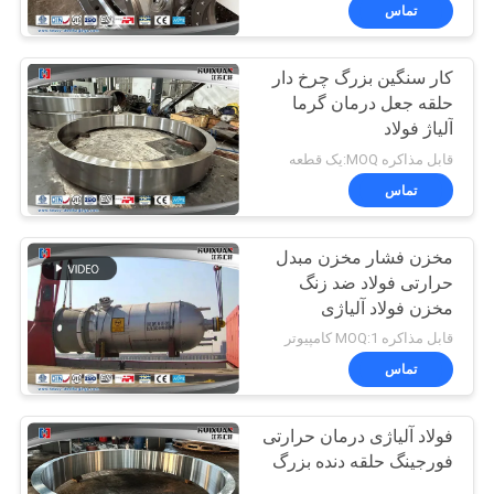
تور
تماس
کارخانه
کار سنگین بزرگ چرخ دار
17
حلقه جعل درمان گرما
کنترل
آلیاژ فولاد
Gear Blank Forging
کیفیت
قابل مذاکره MOQ:یک قطعه
تماس
نقشه
مخزن فشار مخزن مبدل
سایت
حرارتی فولاد ضد زنگ
مخزن فولاد آلیاژی
26
PRIVACY
قابل مذاکره MOQ:1 کامپیوتر
Forged Steel
POLICY
تماس
Flanges
فولاد آلیاژی درمان حرارتی
فورجینگ حلقه دنده بزرگ