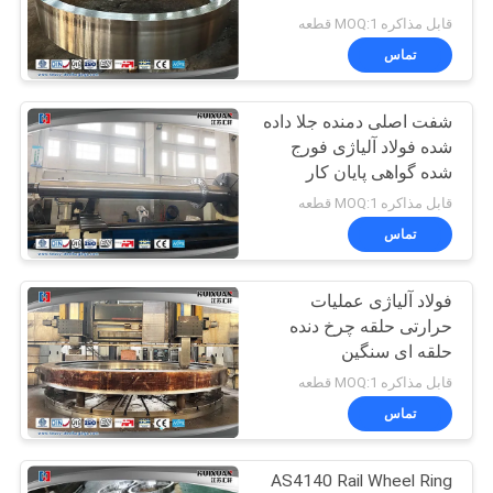
قابل مذاکره MOQ:1 قطعه
تماس
23
شفت اصلی دمنده جلا داده
Forged Cylinder
شده فولاد آلیاژی فورج
شده گواهی پایان کار
CNAS
قابل مذاکره MOQ:1 قطعه
تماس
فولاد آلیاژی عملیات
14
حرارتی حلقه چرخ دنده
Heat Treatment
حلقه ای سنگین
قابل مذاکره MOQ:1 قطعه
Forging
تماس
AS4140 Rail Wheel Ring