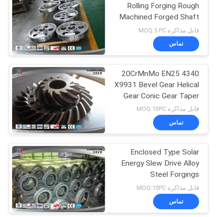
Rolling Forging Rough
Machined Forged Shaft
27
قابل مذاکره MOQ:5 PC
تماس
Open Die Forgings
4340 20CrMnMo EN25
X9931 Bevel Gear Helical
Gear Conic Gear Taper
Gear Turning Gear
قابل مذاکره MOQ:10PC
تماس
22
Enclosed Type Solar
Alloy Steel Forgings
Energy Slew Drive Alloy
Steel Forgings
ISO9001：2008 BV
قابل مذاکره MOQ:10PC
تماس