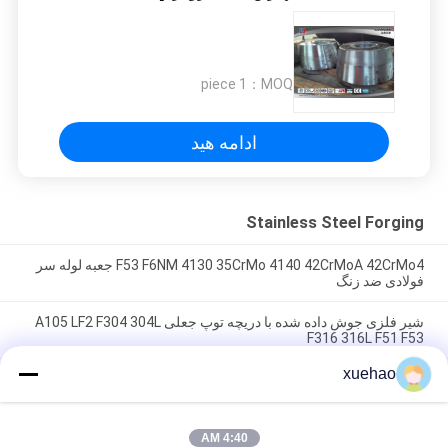
1 piece
MOQ：
ادامه هید
Stainless Steel Forging
F53 F6NM 4130 35CrMo 4140 42CrMoA 42CrMo4 جعبه لوله سر
فولادی ضد زنگ
شیر فلزی جوش داده شده با دریچه توپ جعلی A105 LF2 F304 304L
F316 316L F51 F53
xuehao
فولاد کربن آهنگری قطعات جعلی سنگین فشار ASME مخازن دیسک
جعلی
4:40 AM