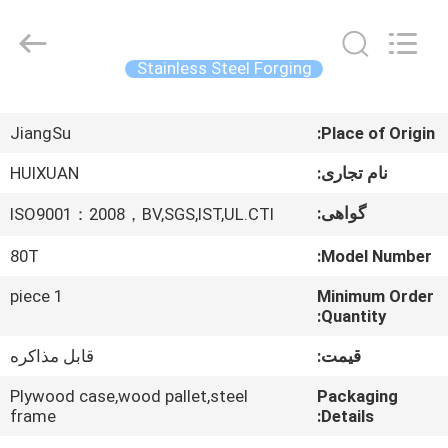
HUI
XUAN
NEW
ENERGY
EQUIPMENT
Stainless Steel Forging
CO.,LTD.
All
صفحه
Rights
Reserved.
JiangSu
Place of Origin:
اصلی
نام تجاری:
HUIXUAN
محصولات
گواهی:
ISO9001：2008，BV,SGS,IST,UL.CTI
80T
Model Number:
فیلم
های
1 piece
Minimum Order
Quantity:
قیمت:
قابل مذاکره
درباره
ما
Plywood case,wood pallet,steel
Packaging
frame
Details: