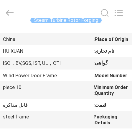
HUI
XUAN
NEW
ENERGY
EQUIPMENT
Steam Turbine Rotor Forging
CO.,LTD.
All
صفحه
Rights
Reserved.
China
Place of Origin:
اصلی
نام تجاری:
HUIXUAN
محصولات
گواهی:
ISO，BV,SGS, IST, UL，CTI
Wind Power Door Frame
Model Number:
فیلم
های
10 piece
Minimum Order
Quantity:
قیمت:
قابل مذاکره
درباره
ما
steel frame
Packaging
Details: