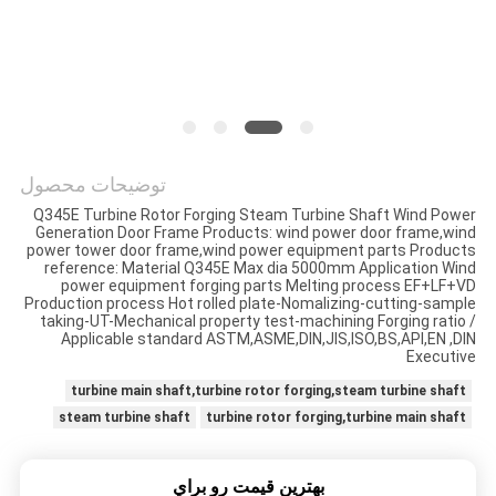
توضیحات محصول
Q345E Turbine Rotor Forging Steam Turbine Shaft Wind Power
Generation Door Frame Products: wind power door frame,wind
power tower door frame,wind power equipment parts Products
reference: Material Q345E Max dia 5000mm Application Wind
power equipment forging parts Melting process EF+LF+VD
Production process Hot rolled plate-Nomalizing-cutting-sample
taking-UT-Mechanical property test-machining Forging ratio /
Applicable standard ASTM,ASME,DIN,JIS,ISO,BS,API,EN ,DIN
Executive
turbine main shaft,turbine rotor forging,steam turbine shaft
steam turbine shaft
turbine rotor forging,turbine main shaft
بهترين قيمت رو براي